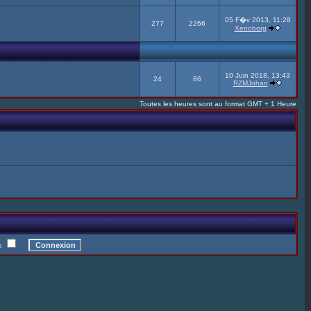
05 F�v 2013, 11:28
277
2266
Xenoborg
10 Juin 2018, 13:43
24
86
RZMJohan
Toutes les heures sont au format GMT + 1 Heure
te