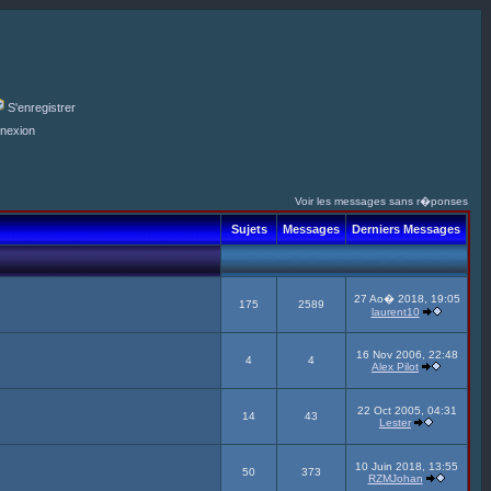
S'enregistrer
nexion
Voir les messages sans r�ponses
Sujets
Messages
Derniers Messages
27 Ao� 2018, 19:05
175
2589
laurent10
16 Nov 2006, 22:48
4
4
Alex Pilot
22 Oct 2005, 04:31
14
43
Lester
10 Juin 2018, 13:55
50
373
RZMJohan