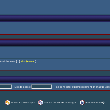
Administrateur
] [
Mod�rateur
]
Mot de passe:
Se connecter automatiquement � chaque visi
Nouveaux messages
Pas de nouveaux messages
Forum Verrouill�