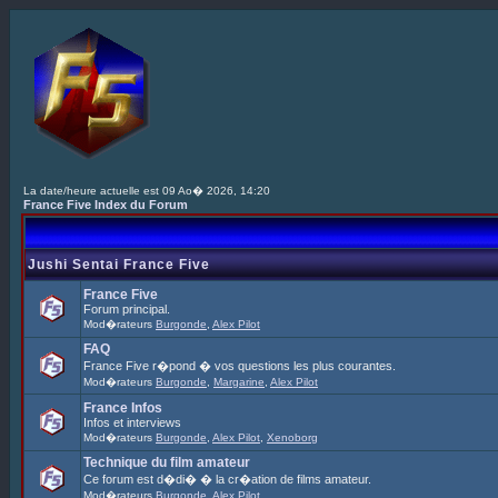
La date/heure actuelle est 09 Ao� 2026, 14:20
France Five Index du Forum
Jushi Sentai France Five
France Five
Forum principal.
Mod�rateurs
Burgonde
,
Alex Pilot
FAQ
France Five r�pond � vos questions les plus courantes.
Mod�rateurs
Burgonde
,
Margarine
,
Alex Pilot
France Infos
Infos et interviews
Mod�rateurs
Burgonde
,
Alex Pilot
,
Xenoborg
Technique du film amateur
Ce forum est d�di� � la cr�ation de films amateur.
Mod�rateurs
Burgonde
,
Alex Pilot