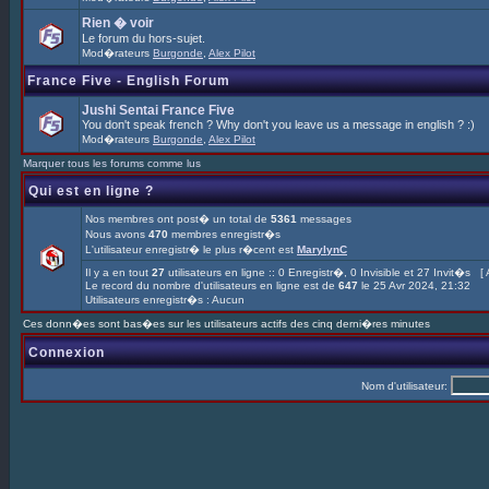
Rien � voir
Le forum du hors-sujet.
Mod�rateurs
Burgonde
,
Alex Pilot
France Five - English Forum
Jushi Sentai France Five
You don't speak french ? Why don't you leave us a message in english ? :)
Mod�rateurs
Burgonde
,
Alex Pilot
Marquer tous les forums comme lus
Qui est en ligne ?
Nos membres ont post� un total de
5361
messages
Nous avons
470
membres enregistr�s
L'utilisateur enregistr� le plus r�cent est
MarylynC
Il y a en tout
27
utilisateurs en ligne :: 0 Enregistr�, 0 Invisible et 27 Invit�s [
Le record du nombre d'utilisateurs en ligne est de
647
le 25 Avr 2024, 21:32
Utilisateurs enregistr�s : Aucun
Ces donn�es sont bas�es sur les utilisateurs actifs des cinq derni�res minutes
Connexion
Nom d'utilisateur: