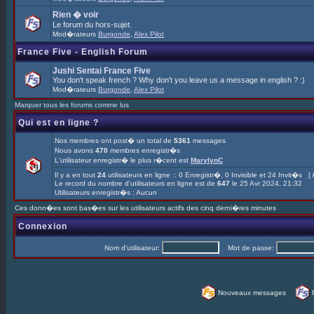
Rien � voir
Le forum du hors-sujet.
Mod�rateurs
Burgonde
,
Alex Pilot
France Five - English Forum
Jushi Sentai France Five
You don't speak french ? Why don't you leave us a message in english ? :)
Mod�rateurs
Burgonde
,
Alex Pilot
Marquer tous les forums comme lus
Qui est en ligne ?
Nos membres ont post� un total de
5361
messages
Nous avons
470
membres enregistr�s
L'utilisateur enregistr� le plus r�cent est
MarylynC
Il y a en tout
24
utilisateurs en ligne :: 0 Enregistr�, 0 Invisible et 24 Invit�s [
Le record du nombre d'utilisateurs en ligne est de
647
le 25 Avr 2024, 21:32
Utilisateurs enregistr�s : Aucun
Ces donn�es sont bas�es sur les utilisateurs actifs des cinq derni�res minutes
Connexion
Nom d'utilisateur:
Mot de passe:
Nouveaux messages