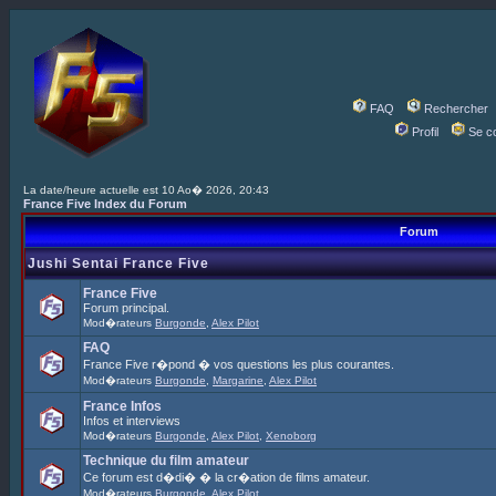
FAQ
Rechercher
Profil
Se c
La date/heure actuelle est 10 Ao� 2026, 20:43
France Five Index du Forum
Forum
Jushi Sentai France Five
France Five
Forum principal.
Mod�rateurs
Burgonde
,
Alex Pilot
FAQ
France Five r�pond � vos questions les plus courantes.
Mod�rateurs
Burgonde
,
Margarine
,
Alex Pilot
France Infos
Infos et interviews
Mod�rateurs
Burgonde
,
Alex Pilot
,
Xenoborg
Technique du film amateur
Ce forum est d�di� � la cr�ation de films amateur.
Mod�rateurs
Burgonde
,
Alex Pilot