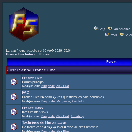
FAQ
Rechercher
Profil
Se c
La date/heure actuelle est 06 Ao� 2026, 05:04
France Five Index du Forum
Forum
Jushi Sentai France Five
France Five
Forum principal.
Mod�rateurs
Burgonde
,
Alex Pilot
FAQ
France Five r�pond � vos questions les plus courantes.
Mod�rateurs
Burgonde
,
Margarine
,
Alex Pilot
France Infos
Infos et interviews
Mod�rateurs
Burgonde
,
Alex Pilot
,
Xenoborg
Technique du film amateur
Ce forum est d�di� � la cr�ation de films amateur.
Mod�rateurs
Burgonde
,
Alex Pilot