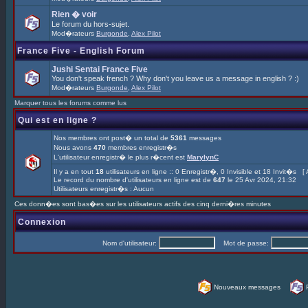
Rien � voir
Le forum du hors-sujet.
Mod�rateurs
Burgonde
,
Alex Pilot
France Five - English Forum
Jushi Sentai France Five
You don't speak french ? Why don't you leave us a message in english ? :)
Mod�rateurs
Burgonde
,
Alex Pilot
Marquer tous les forums comme lus
Qui est en ligne ?
Nos membres ont post� un total de
5361
messages
Nous avons
470
membres enregistr�s
L'utilisateur enregistr� le plus r�cent est
MarylynC
Il y a en tout
18
utilisateurs en ligne :: 0 Enregistr�, 0 Invisible et 18 Invit�s [
Le record du nombre d'utilisateurs en ligne est de
647
le 25 Avr 2024, 21:32
Utilisateurs enregistr�s : Aucun
Ces donn�es sont bas�es sur les utilisateurs actifs des cinq derni�res minutes
Connexion
Nom d'utilisateur:
Mot de passe:
Nouveaux messages