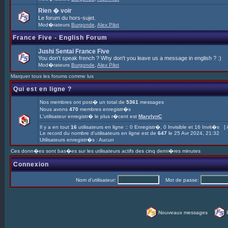
Rien � voir
Le forum du hors-sujet.
Mod�rateurs
Burgonde
,
Alex Pilot
France Five - English Forum
Jushi Sentai France Five
You don't speak french ? Why don't you leave us a message in english ? :)
Mod�rateurs
Burgonde
,
Alex Pilot
Marquer tous les forums comme lus
Qui est en ligne ?
Nos membres ont post� un total de
5361
messages
Nous avons
470
membres enregistr�s
L'utilisateur enregistr� le plus r�cent est
MarylynC
Il y a en tout
16
utilisateurs en ligne :: 0 Enregistr�, 0 Invisible et 16 Invit�s [
Le record du nombre d'utilisateurs en ligne est de
647
le 25 Avr 2024, 21:32
Utilisateurs enregistr�s : Aucun
Ces donn�es sont bas�es sur les utilisateurs actifs des cinq derni�res minutes
Connexion
Nom d'utilisateur:
Mot de passe:
Nouveaux messages