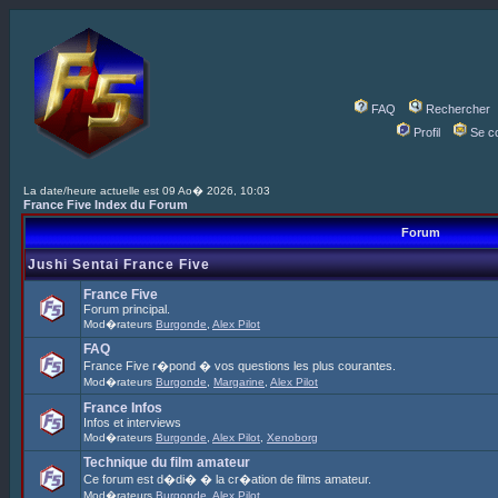
FAQ
Rechercher
Profil
Se c
La date/heure actuelle est 09 Ao� 2026, 10:03
France Five Index du Forum
Forum
Jushi Sentai France Five
France Five
Forum principal.
Mod�rateurs
Burgonde
,
Alex Pilot
FAQ
France Five r�pond � vos questions les plus courantes.
Mod�rateurs
Burgonde
,
Margarine
,
Alex Pilot
France Infos
Infos et interviews
Mod�rateurs
Burgonde
,
Alex Pilot
,
Xenoborg
Technique du film amateur
Ce forum est d�di� � la cr�ation de films amateur.
Mod�rateurs
Burgonde
,
Alex Pilot