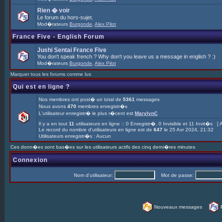
Rien � voir
Le forum du hors-sujet.
Mod�rateurs
Burgonde
,
Alex Pilot
France Five - English Forum
Jushi Sentai France Five
You don't speak french ? Why don't you leave us a message in english ? :)
Mod�rateurs
Burgonde
,
Alex Pilot
Marquer tous les forums comme lus
Qui est en ligne ?
Nos membres ont post� un total de
5361
messages
Nous avons
470
membres enregistr�s
L'utilisateur enregistr� le plus r�cent est
MarylynC
Il y a en tout
11
utilisateurs en ligne :: 0 Enregistr�, 0 Invisible et 11 Invit�s [
A
Le record du nombre d'utilisateurs en ligne est de
647
le 25 Avr 2024, 21:32
Utilisateurs enregistr�s : Aucun
Ces donn�es sont bas�es sur les utilisateurs actifs des cinq derni�res minutes
Connexion
Nom d'utilisateur:
Mot de passe:
Nouveaux messages