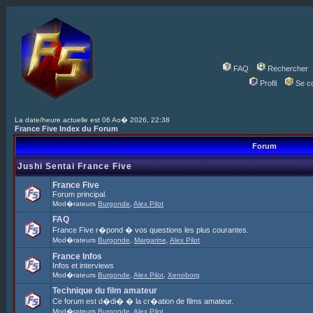
FAQ
Rechercher
Profil
Se c
La date/heure actuelle est 06 Ao� 2026, 22:38
France Five Index du Forum
Forum
Jushi Sentai France Five
France Five
Forum principal.
Mod�rateurs
Burgonde
,
Alex Pilot
FAQ
France Five r�pond � vos questions les plus courantes.
Mod�rateurs
Burgonde
,
Margarine
,
Alex Pilot
France Infos
Infos et interviews
Mod�rateurs
Burgonde
,
Alex Pilot
,
Xenoborg
Technique du film amateur
Ce forum est d�di� � la cr�ation de films amateur.
Mod�rateurs
Burgonde
,
Alex Pilot