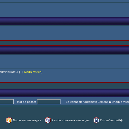
Administrateur
] [
Mod�rateur
]
Mot de passe:
Se connecter automatiquement � chaque visi
Nouveaux messages
Pas de nouveaux messages
Forum Verrouill�