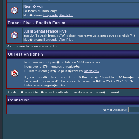
Rien � voir
Le forum du hors-sujet.
Mod�rateurs
Burgonde
,
Alex Pilot
France Five - English Forum
Jushi Sentai France Five
You don't speak french ? Why don't you leave us a message in english ? :)
Mod�rateurs
Burgonde
,
Alex Pilot
Marquer tous les forums comme lus
Qui est en ligne ?
Nos membres ont post� un total de
5361
messages
Nous avons
470
membres enregistr�s
L'utilisateur enregistr� le plus r�cent est
MarylynC
Il y a en tout
40
utilisateurs en ligne :: 0 Enregistr�, 0 Invisible et 40 Invit�s [
Le record du nombre d'utilisateurs en ligne est de
647
le 25 Avr 2024, 21:32
Utilisateurs enregistr�s : Aucun
Ces donn�es sont bas�es sur les utilisateurs actifs des cinq derni�res minutes
Connexion
Nom d'utilisateur: