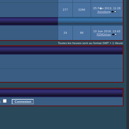
05 F�v 2013, 11:28
277
2266
Xenoborg
10 Juin 2018, 13:43
24
86
RZMJohan
Toutes les heures sont au format GMT + 1 Heure
te