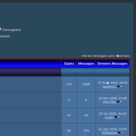
S'enregistrer
nexion
Voir les messages sans r�ponses
Sujets
Messages
Derniers Messages
27 Ao� 2018, 19:05
175
2589
laurent10
16 Nov 2006, 22:48
4
4
Alex Pilot
22 Oct 2005, 04:31
14
43
Lester
10 Juin 2018, 13:55
50
373
RZMJohan