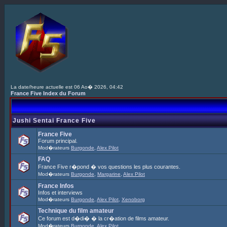
La date/heure actuelle est 06 Ao� 2026, 04:42
France Five Index du Forum
Jushi Sentai France Five
France Five
Forum principal.
Mod�rateurs
Burgonde
,
Alex Pilot
FAQ
France Five r�pond � vos questions les plus courantes.
Mod�rateurs
Burgonde
,
Margarine
,
Alex Pilot
France Infos
Infos et interviews
Mod�rateurs
Burgonde
,
Alex Pilot
,
Xenoborg
Technique du film amateur
Ce forum est d�di� � la cr�ation de films amateur.
Mod�rateurs
Burgonde
,
Alex Pilot