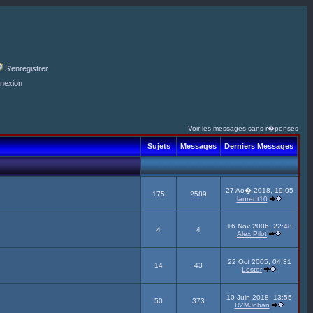
S'enregistrer
nexion
Voir les messages sans r�ponses
Sujets
Messages
Derniers Messages
27 Ao� 2018, 19:05
175
2589
laurent10
16 Nov 2006, 22:48
4
4
Alex Pilot
22 Oct 2005, 04:31
14
43
Lester
10 Juin 2018, 13:55
50
373
RZMJohan