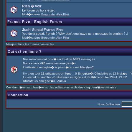
Rien � voir
Le forum du hors-sujet.
Mod�rateurs
Burgonde
,
Alex Pilot
France Five - English Forum
Jushi Sentai France Five
You don't speak french ? Why don't you leave us a message in english ? :)
Mod�rateurs
Burgonde
,
Alex Pilot
Marquer tous les forums comme lus
Qui est en ligne ?
Nos membres ont post� un total de
5361
messages
Nous avons
470
membres enregistr�s
L'utilisateur enregistr� le plus r�cent est
MarylynC
Il y a en tout
12
utilisateurs en ligne :: 0 Enregistr�, 0 Invisible et 12 Invit�s [
Le record du nombre d'utilisateurs en ligne est de
647
le 25 Avr 2024, 21:32
Utilisateurs enregistr�s : Aucun
Ces donn�es sont bas�es sur les utilisateurs actifs des cinq derni�res minutes
Connexion
Nom d'utilisateur: