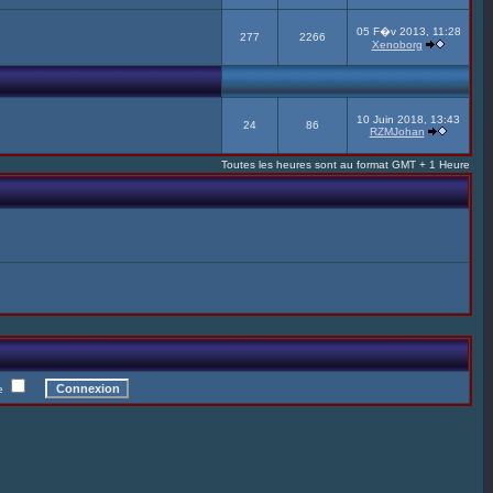
05 F�v 2013, 11:28
277
2266
Xenoborg
10 Juin 2018, 13:43
24
86
RZMJohan
Toutes les heures sont au format GMT + 1 Heure
te