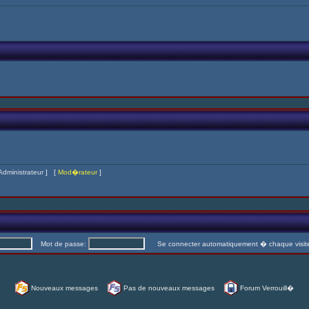
Administrateur
] [
Mod�rateur
]
Mot de passe:
Se connecter automatiquement � chaque visi
Nouveaux messages
Pas de nouveaux messages
Forum Verrouill�