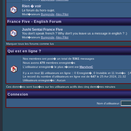
Rien � voir
Le forum du hors-sujet.
Mod�rateurs
Burgonde
,
Alex Pilot
France Five - English Forum
Jushi Sentai France Five
You don't speak french ? Why don't you leave us a message in english ? :)
Mod�rateurs
Burgonde
,
Alex Pilot
Marquer tous les forums comme lus
Qui est en ligne ?
Nos membres ont post� un total de
5361
messages
Nous avons
470
membres enregistr�s
L'utilisateur enregistr� le plus r�cent est
MarylynC
Il y a en tout
11
utilisateurs en ligne :: 0 Enregistr�, 0 Invisible et 11 Invit�s [
A
Le record du nombre d'utilisateurs en ligne est de
647
le 25 Avr 2024, 21:32
Utilisateurs enregistr�s : Aucun
Ces donn�es sont bas�es sur les utilisateurs actifs des cinq derni�res minutes
Connexion
Nom d'utilisateur: