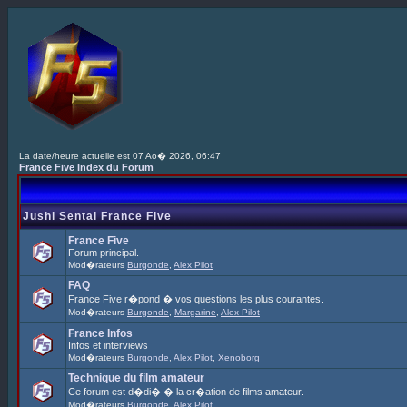
La date/heure actuelle est 07 Ao� 2026, 06:47
France Five Index du Forum
Jushi Sentai France Five
France Five
Forum principal.
Mod�rateurs
Burgonde
,
Alex Pilot
FAQ
France Five r�pond � vos questions les plus courantes.
Mod�rateurs
Burgonde
,
Margarine
,
Alex Pilot
France Infos
Infos et interviews
Mod�rateurs
Burgonde
,
Alex Pilot
,
Xenoborg
Technique du film amateur
Ce forum est d�di� � la cr�ation de films amateur.
Mod�rateurs
Burgonde
,
Alex Pilot