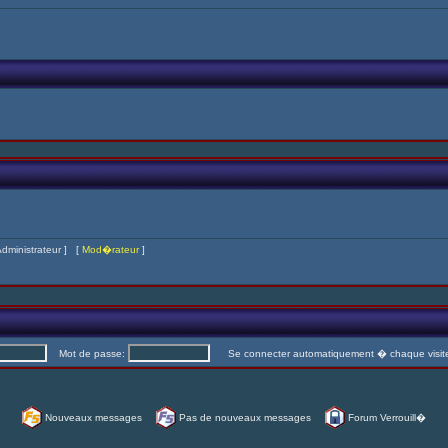
dministrateur
] [
Mod�rateur
]
Mot de passe:
Se connecter automatiquement � chaque visi
Nouveaux messages
Pas de nouveaux messages
Forum Verrouill�