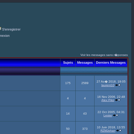
S'enregistrer
nexion
Voir les messages sans r�ponses
Sujets
Messages
Derniers Messages
27 Ao� 2018, 19:05
175
2589
laurent10
16 Nov 2006, 22:48
4
4
Alex Pilot
22 Oct 2005, 04:31
14
43
Lester
10 Juin 2018, 13:55
50
373
RZMJohan