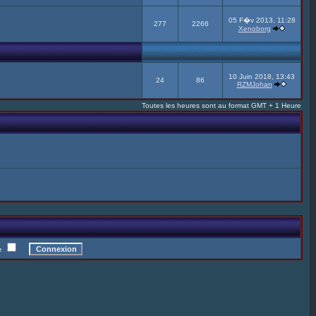
05 F�v 2013, 11:28
277
2266
Xenoborg
10 Juin 2018, 13:43
24
86
RZMJohan
Toutes les heures sont au format GMT + 1 Heure
te